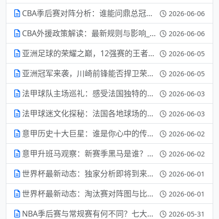
CBA季后赛对阵分析：谁能问鼎总冠军？_20260521200328
2026-06-06
CBA外援政策解读：最新规则与影响_20260531172415
2026-06-06
亚洲足球的荣耀之巅，12强赛的王者之路，谁能披荆斩棘！
2026-06-05
亚洲冠军来袭，川崎前锋能否捍卫荣耀，再战辉煌
2026-06-05
法甲球队主场巡礼：感受法国独特的足球文化氛围_20260522161211
2026-06-03
法甲球迷文化探秘：法国各地球场的独特氛围
2026-06-03
意甲历史十大巨星：谁是你心中的传奇？_20260528192916
2026-06-02
意甲升班马观察：新赛季黑马是谁？_20260528192914
2026-06-02
世界杯最新动态：独家分析即将到来的比赛亮点
2026-06-01
世界杯最新动态：淘汰赛对阵图与比赛时间表
2026-06-01
NBA季后赛与常规赛有何不同？七大关键区别详解_20260521201020
2026-05-31