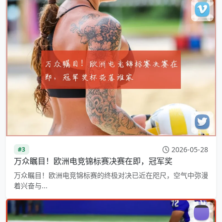
2026-05-28
#3
万众瞩目！欧洲电竞锦标赛决赛在即，冠军奖
万众瞩目！欧洲电竞锦标赛的终极对决已近在咫尺，空气中弥漫
着兴奋与...