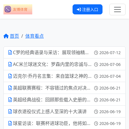
注册入口
首页
体育看点
C罗的经典语录与采访：展现领袖精神_20260526125242
2026-07-12
AC米兰球迷文化：罗森内里的忠诚与传承
2026-07-06
迈克尔·乔丹名言集：来自篮球之神的激励与智慧
2026-07-04
英超联赛赛程：不容错过的焦点对决_20260529200537
2026-06-21
英超经典战役：回顾那些载入史册的比赛
2026-06-21
球衣退役仪式上感人至深的十大演讲
2026-06-19
球星访谈：联赛杯进球功臣，他将如何回应质疑
2026-06-19