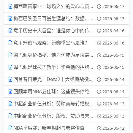
梅西慈善事业：球场之外的爱心与贡献_20260522160957_20260609222128
2026-06-17
梅西巴黎圣日耳曼生涯总结：数据、表现与关键比赛_20260528193207_20260609222107
2026-06-17
意甲历史十大巨星：谁是你心中的传奇？_20260528192916
2026-06-16
意甲升班马观察：新赛季黑马是谁？
2026-06-16
姆巴佩身价揭秘：他为何成为足坛最贵球员？_20260523195700
2026-06-15
姆巴佩足球技巧教学：学会他的招牌过人动作
2026-06-15
回首昔日荣光！Dota2十大经典战役，你最难忘哪一场
2026-06-14
回顾本周NBA五佳球：这些镜头你绝对不能错过
2026-06-14
中超商业价值分析：赞助商与转播权现状_20260526143652_20260607160735
2026-06-13
中超商业价值分析：版权、赞助与未来发展_20260526143642
2026-06-13
NBA季后赛：新星崛起与老将传奇
2026-06-12