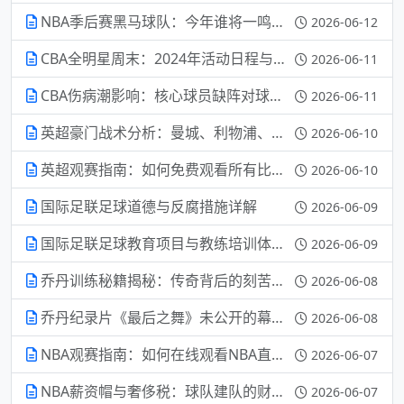
NBA季后赛黑马球队：今年谁将一鸣惊人？_20260607160135
2026-06-12
CBA全明星周末：2024年活动日程与看点前瞻_20260526125023
2026-06-11
CBA伤病潮影响：核心球员缺阵对球队的冲击_20260521200250
2026-06-11
英超豪门战术分析：曼城、利物浦、阿森纳的体系对比_20260523113740
2026-06-10
英超观赛指南：如何免费观看所有比赛直播？
2026-06-10
国际足联足球道德与反腐措施详解
2026-06-09
国际足联足球教育项目与教练培训体系_20260527112021
2026-06-09
乔丹训练秘籍揭秘：传奇背后的刻苦与自律
2026-06-08
乔丹纪录片《最后之舞》未公开的幕后故事与细节
2026-06-08
NBA观赛指南：如何在线观看NBA直播与回放_20260526125601
2026-06-07
NBA薪资帽与奢侈税：球队建队的财务密码_20260521201422
2026-06-07