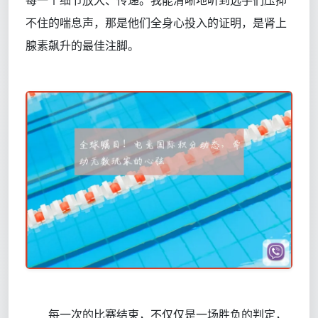
每一个细节放大、传递。我能清晰地听到选手们压抑
不住的喘息声，那是他们全身心投入的证明，是肾上
腺素飙升的最佳注脚。
每一次的比赛结束，不仅仅是一场胜负的判定，