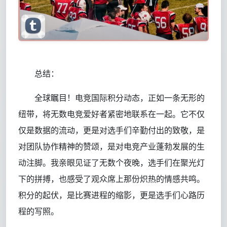
总结：
全球瞩目！电竞国际积分动态，正如一条无形的
纽带，将无数电竞爱好者紧密地联系在一起。它不仅
仅是数据的流动，更是对选手们辛勤付出的致敬，是
对团队协作精神的赞颂，是对电竞产业蓬勃发展的生
动注脚。我亲眼见证了无数个夜晚，选手们在聚光灯
下的拼搏，也感受了观众席上那份炽热的情感共鸣。
积分的起伏，是比赛进程的缩影，更是选手们心路历
程的写照。