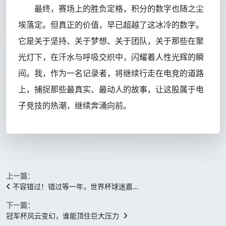
最终，赛场上的胜负定格，积分的数字也随之尘
埃落定。但真正的价值，早已超越了这冰冷的数字。
它是关于坚持、关于梦想、关于团队，关于那些在聚
光灯下，在汗水与呼吸交织中，闪耀着人性光辉的瞬
间。我，作为一名记录者，将继续行走在电竞的道路
上，捕捉那些最真实、最动人的故事，让这股属于电
子竞技的热潮，继续奔涌向前。
上一篇：
不容错过！错过等一年，世界杯球迷嘉…
下一篇：
冠军杯风云变幻，谁能顶住巨大压力