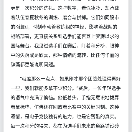
更是一次积分的洗礼。这些数字，看似冰冷，却承载
着队伍春夏秋冬的训练、磨合与拼搏。它们如同股市
的K线图，时刻牵动着教练组的神经，影响着战队的
战略部署，更直接关系到选手们能否登上梦寐以求的
国际舞台。我见过选手们在赛后，盯着积分榜，眼神
中的失落或是欣喜，那种情绪的流转，比任何华丽的
辞藻都更能说明问题。
“就差那么一点点，如果刚才那个团战处理得再好
一些，我们就能多拿不少积分。”赛后，一位年轻选手
的语气中充满了懊恼。他低着头，手指无意识地拨弄
着鼠标垫，仿佛还在回放着比赛中的关键时刻。这种
遗憾，是电子竞技独有的魅力，也是它残酷的真实。
每一次积分的得失，都在为选手们未来的道路铺设砖