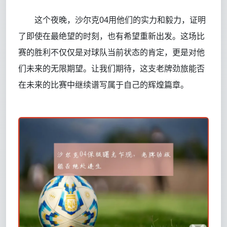
这个夜晚，沙尔克04用他们的实力和毅力，证明
了即使在最绝望的时刻，也有希望重新出发。这场比
赛的胜利不仅仅是对球队当前状态的肯定，更是对他
们未来的无限期望。让我们期待，这支老牌劲旅能否
在未来的比赛中继续谱写属于自己的辉煌篇章。