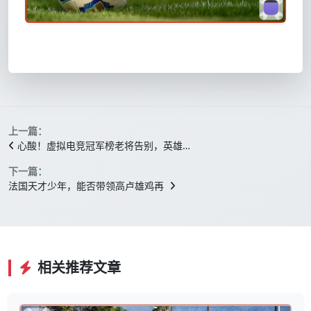
上一篇：
心酸！虚拟电竞冠军榜老将告别，英雄…
下一篇：
法国天才少年，能否带领高卢雄鸡再
相关推荐文章