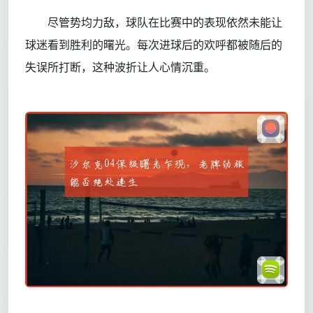
尽管势均力敌，球队在比赛中的表现依然未能让
球迷看到胜利的曙光。每次进球后的欢呼都被随后的
失误所打断，这种波折让人心情沉重。