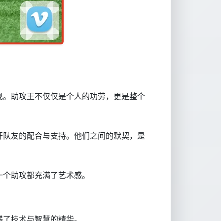
现。助攻王不仅仅是个人的功劳，更是整个
开队友的配合与支持。他们之间的默契，是
一个助攻都充满了艺术感。
递了技术与智慧的精华。