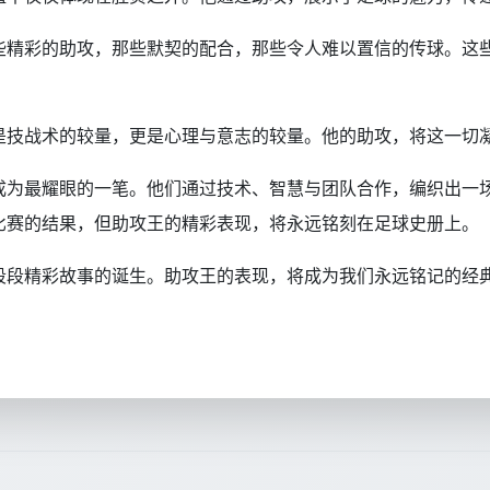
些精彩的助攻，那些默契的配合，那些令人难以置信的传球。这
是技战术的较量，更是心理与意志的较量。他的助攻，将这一切
成为最耀眼的一笔。他们通过技术、智慧与团队合作，编织出一
比赛的结果，但助攻王的精彩表现，将永远铭刻在足球史册上。
段段精彩故事的诞生。助攻王的表现，将成为我们永远铭记的经