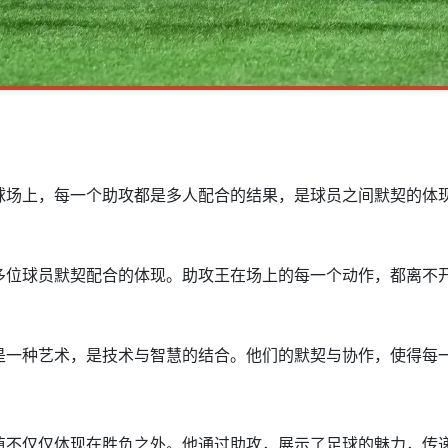
球场上，每一个助攻都是多人配合的结果，是球员之间默契的体
多位球员默契配合的体现。助攻王在场上的每一个动作，都离不
是一种艺术，是技术与智慧的结合。他们的默契与协作，使得每
值不仅仅体现在胜负之外。他通过助攻，展示了足球的魅力，传