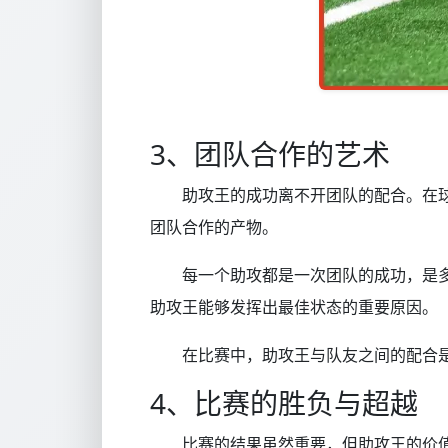
3、团队合作的艺术
助攻王的成功离不开团队的配合。在
团队合作的产物。
每一个助攻都是一次团队的成功，是
助攻王能够发挥出最佳状态的重要原因。
在比赛中，助攻王与队友之间的配合
4、比赛的胜负与超越
比赛的结果虽然重要，但助攻王的价