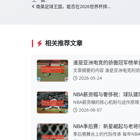
南美足球王国，能否在2026世界杯捍…
相关推荐文章
谁是亚洲电竞的骄傲冠军榜单
文章摘要的内容 谁是亚洲电竞的骄傲
2026-05-24
NBA薪资帽与奢侈税：球队建
NBA薪资帽的核心机制与运作原理 
2026-06-07
NBA季后赛：新星崛起与老将
季后赛舞台上的代际传承 每年NBA