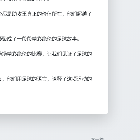
些都是助攻王真正的价值所在，他们超越了
凝聚成了一段段精彩绝伦的足球故事。
场场精彩绝伦的比赛，让我们见证了足球的
典，他们用足球的语言，诠释了这项运动的
下一篇：