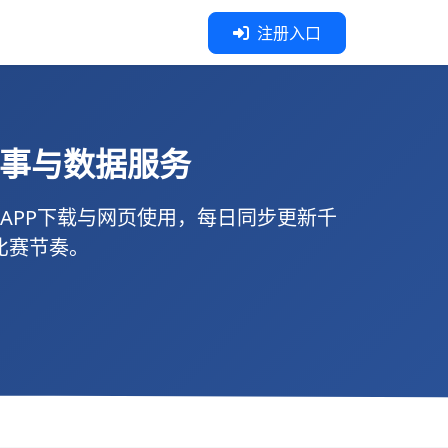
注册入口
赛事与数据服务
APP下载
与
网页使用
，每日同步更新千
比赛节奏。